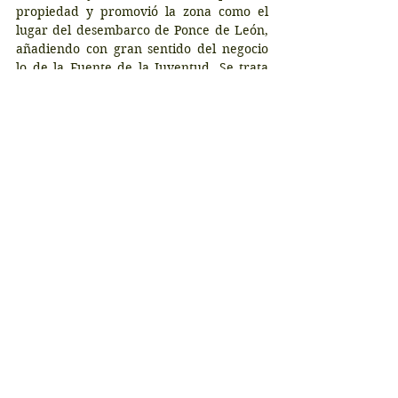
propiedad y promovió la zona como el 
lugar del desembarco de Ponce de León, 
añadiendo con gran sentido del negocio 
lo de la Fuente de la Juventud. Se trata 
por lo tanto de uno de los parques 
temáticos más antiguos que existen. Hoy 
en día el Parque de la Fuente de la 
Juventud recibe 175.000 visitantes al año.
Según las informaciones que nos dan en 
el lugar, la fuente de agua emana 
directamente de un acuífero que corre 
bajo el suelo del norte del estado y que 
contiene más de 30 minerales diferentes, 
lo que le da un sabor sulfuroso. Además, 
sale caliente. Por supuesto, no es ninguna 
fuente de la juventud, pero en relación al 
viaje de Ponce de León, pero dos hechos 
son ciertos: que ya existían fuentes 
semejantes en cuanto al origen y 
composición a la llegada de los españoles, 