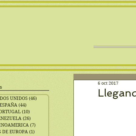
6 oct 2017
s
Llegand
DOS UNIDOS
(46)
46 entradas
ESPAÑA
(44)
44 entradas
ORTUGAL
(10)
10 entradas
ENEZUELA
(26)
26 entradas
INOAMERICA
(7)
7 entradas
 DE EUROPA
(1)
1 entrada