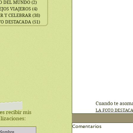
O DEL MUNDO
(2)
2 entradas
EJOS VIAJEROS
(4)
4 entradas
R Y CELEBRAR
(38)
38 entradas
TO DESTACADA
(51)
51 entradas
Cuando te asomas
LA FOTO DESTAC
es recibir mis
lizaciones:
Comentarios