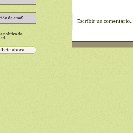
Escribir un comentario..
a política de
dad.
íbete ahora