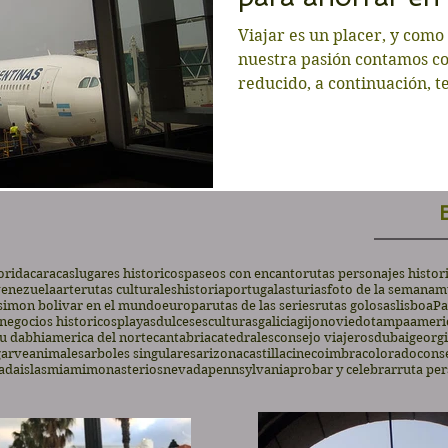
Viajar es un placer, y como
nuestra pasión contamos c
reducido, a continuación, te
orida
caracas
lugares historicos
paseos con encanto
rutas personajes histor
enezuela
arte
rutas culturales
historia
portugal
asturias
foto de la semana
m
simon bolivar en el mundo
europa
rutas de las series
rutas golosas
lisboa
Pa
negocios historicos
playas
dulces
esculturas
galicia
gijon
oviedo
tampa
americ
u dabhi
america del norte
cantabria
catedrales
consejo viajeros
dubai
georg
garve
animales
arboles singulares
arizona
castilla
cine
coimbra
colorado
conse
ada
islas
miami
monasterios
nevada
pennsylvania
probar y celebrar
ruta per