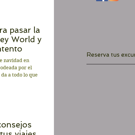
ra pasar la
ey World y
ntento
Reserva tus excu
de navidad en
rodeada por el
 da a todo lo que
consejos
tus viajes