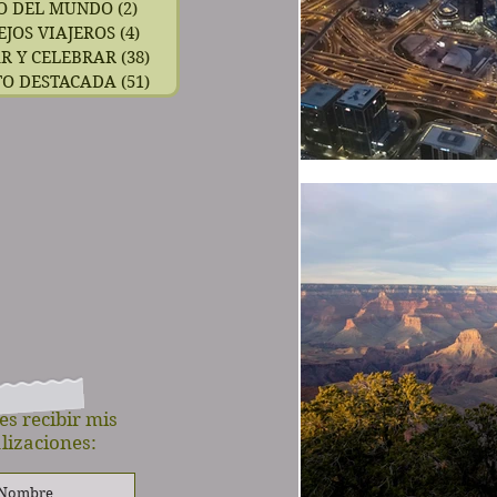
O DEL MUNDO
(2)
2 entradas
EJOS VIAJEROS
(4)
4 entradas
R Y CELEBRAR
(38)
38 entradas
TO DESTACADA
(51)
51 entradas
es recibir mis
lizaciones: