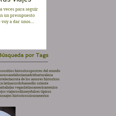
 a veces para seguir
on un presupuesto
 voy a dar unos...
Búsqueda por Tags
icos
sitios historicos
postres del mundo
useos
andalucia
madrid
naturaleza
stelerias
ruta de los amores historicos
a latina
cordoba
medio oriente
ia
italia
las vegas
latinoamerica
mexico
jos viajeros
disney
dulces tipicos
sonajes historicos
si
suramerica