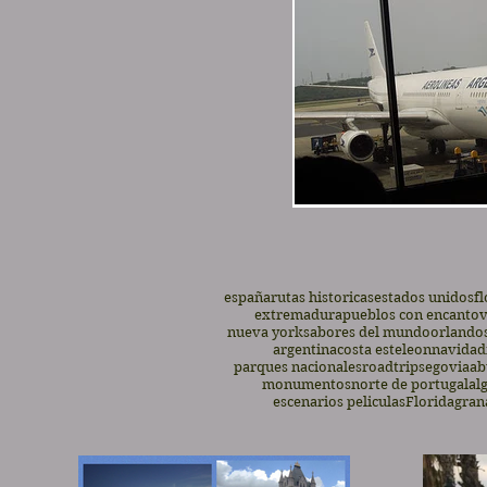
españa
rutas historicas
estados unidos
fl
extremadura
pueblos con encanto
v
nueva york
sabores del mundo
orlando
argentina
costa este
leon
navidad
parques nacionales
roadtrip
segovia
ab
monumentos
norte de portugal
al
escenarios peliculas
Florida
gran