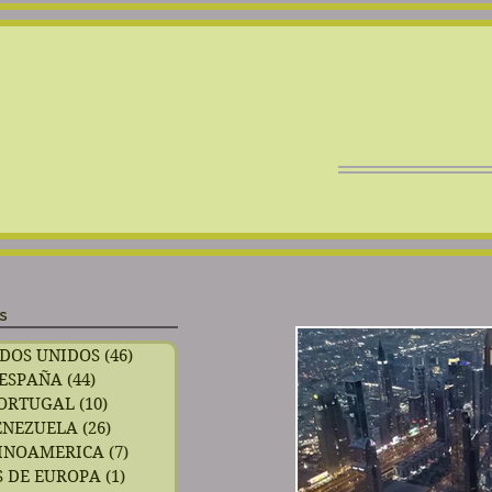
s
DOS UNIDOS
(46)
46 entradas
ESPAÑA
(44)
44 entradas
ORTUGAL
(10)
10 entradas
ENEZUELA
(26)
26 entradas
INOAMERICA
(7)
7 entradas
 DE EUROPA
(1)
1 entrada