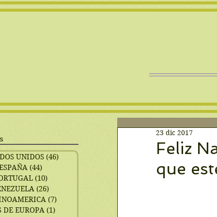
23 dic 2017
s
Feliz N
DOS UNIDOS
(46)
46 entradas
que est
ESPAÑA
(44)
44 entradas
ORTUGAL
(10)
10 entradas
ENEZUELA
(26)
26 entradas
INOAMERICA
(7)
7 entradas
 DE EUROPA
(1)
1 entrada