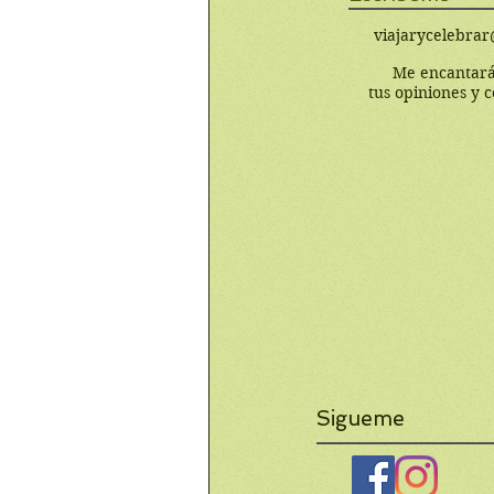
viajarycelebra
Me encantará
tus opiniones y 
Sigueme