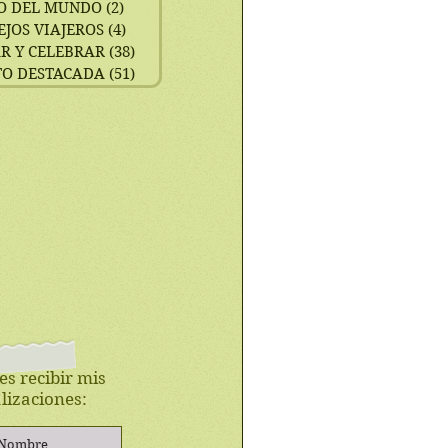
O DEL MUNDO
(2)
2 entradas
EJOS VIAJEROS
(4)
4 entradas
R Y CELEBRAR
(38)
38 entradas
TO DESTACADA
(51)
51 entradas
es recibir mis
lizaciones: