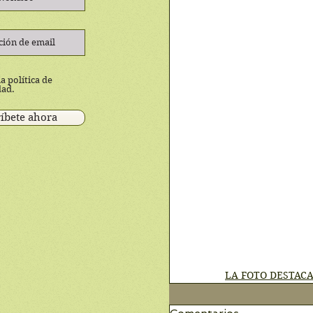
a política de
dad.
íbete ahora
LA FOTO DESTAC