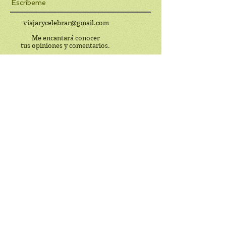
Escríbeme
viajarycelebrar@gmail.com
Me encantará conocer
tus opiniones y comentarios.
© 2017 by Viajarycelebrar. Proudly created
with
Wix.com