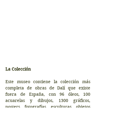
La Colección
Este museo contiene la colección más 
completa de obras de Dalí que existe 
fuera de España, con 96 óleos, 100 
acuarelas y dibujos, 1300 gráficos, 
posters, fotografías, esculturas, objetos 
decorativos y un vasto archivo de libros y 
referencias sobre Dalí y el Surrealismo. 
Un total de más de 2.100 obras de arte. 
Alberga siete de las dieciocho obras 