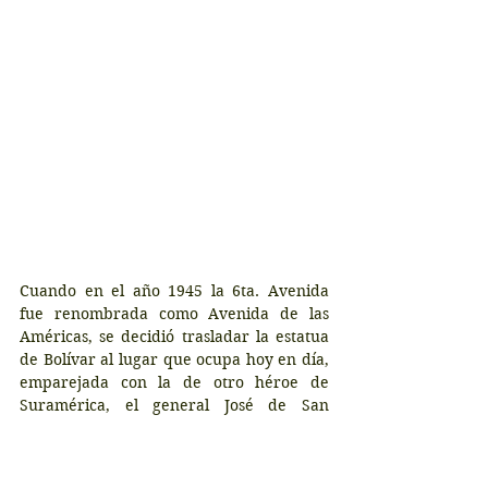
Cuando en el año 1945 la 6ta. Avenida 
fue renombrada como Avenida de las 
Américas, se decidió trasladar la estatua 
de Bolívar al lugar que ocupa hoy en día, 
emparejada con la de otro héroe de 
Suramérica, el general José de San 
Martín. Así que visitamos esta estatua en 
su honor, localizada en la entrada Artists' 
Gate del Central Park, entre 59th Street y 