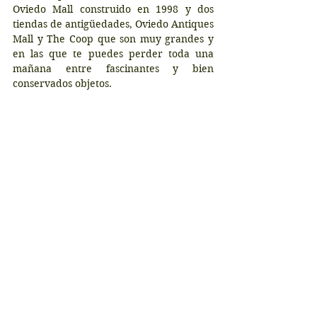
Oviedo Mall construido en 1998 y dos 
tiendas de antigüedades, Oviedo Antiques 
Mall y The Coop que son muy grandes y 
en las que te puedes perder toda una 
mañana entre fascinantes y bien 
conservados objetos.
Un mercado de productos locales o 
farmer´s market se celebra el primer 
sábado de cada mes en los jardines de la 
Lawton House, un edifico histórico de 