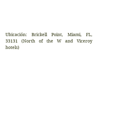
Ubicación: Brickell Point, Miami, FL, 
33131 (North of the W and Viceroy 
hotels)
Etiquetas:
florida
lugares historicos
rutas culturales
LA FOTO DESTACADA
Comentarios