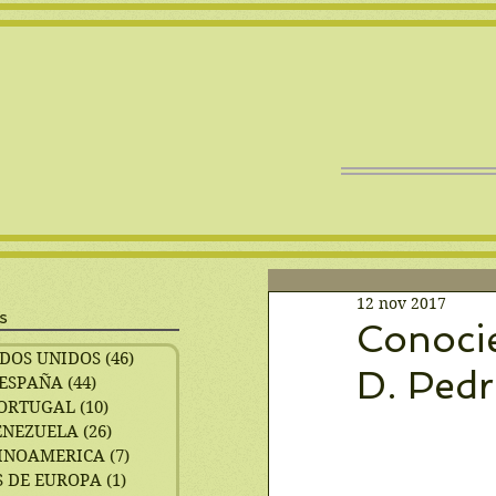
12 nov 2017
s
Conoci
DOS UNIDOS
(46)
46 entradas
D. Pedr
ESPAÑA
(44)
44 entradas
ORTUGAL
(10)
10 entradas
ENEZUELA
(26)
26 entradas
INOAMERICA
(7)
7 entradas
 DE EUROPA
(1)
1 entrada