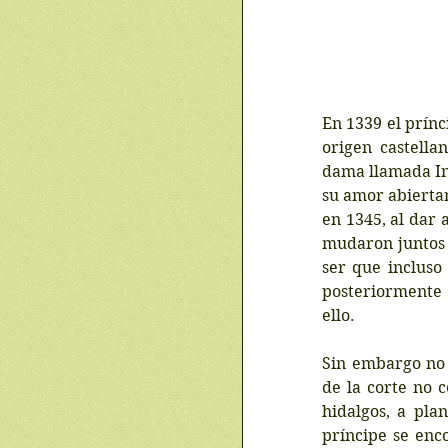
En 1339 el prínc
origen castella
dama llamada Iné
su amor abiertam
en 1345, al dar 
mudaron juntos 
ser que incluso
posteriormente 
ello.
Sin embargo no
de la corte no c
hidalgos, a pla
príncipe se enc