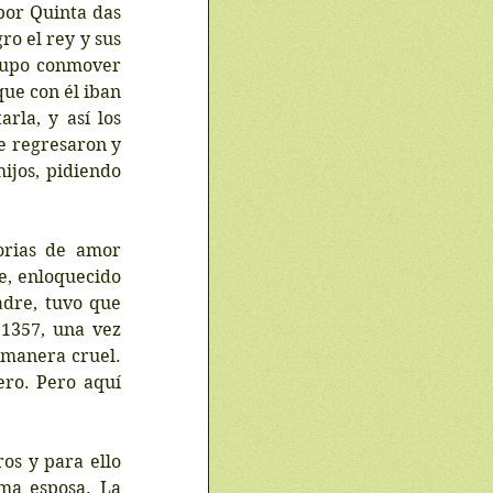
or Quinta das 
o el rey y sus 
supo conmover 
ue con él iban 
la, y así los 
 regresaron y 
ijos, pidiendo 
orias de amor 
e, enloquecido 
dre, tuvo que 
1357, una vez 
 manera cruel. 
ro. Pero aquí 
os y para ello 
ma esposa. La 