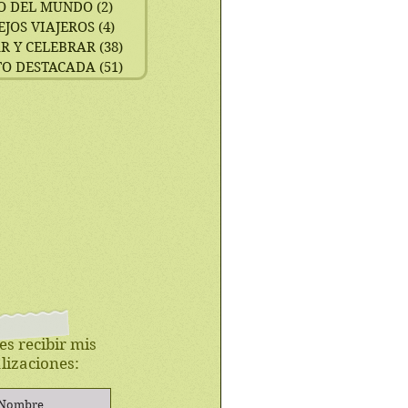
O DEL MUNDO
(2)
2 entradas
EJOS VIAJEROS
(4)
4 entradas
R Y CELEBRAR
(38)
38 entradas
TO DESTACADA
(51)
51 entradas
es recibir mis
lizaciones: