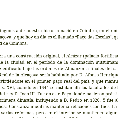
tagonista de nuestra historia nació en Coímbra, en el ent
açova, y que hoy en día es el llamado “Paço das Escolas”, q
ad de Coímbra.
era una construcción original, el Alcázar (palacio fortifica
de la ciudad en el período de la dominación musulmana
 edificado bajo las ordenes de Almanzor a finales del s. 
Real de la Alcaçova sería habitado por D. Afonso Henríque
virtiéndose en el primer paço real del país, y que mantuv
l s. XVI, cuando en 1544 se instalan allí las facultades de 
del rey D. Joao III. Fue en este Paço donde nacieron práct
primera dinastía, incluyendo a D. Pedro en 1320. Y fue al
osa Constanza mientras mantenía relaciones con Inés. La e
varias reformas, pero en el interior se mantienen algunas