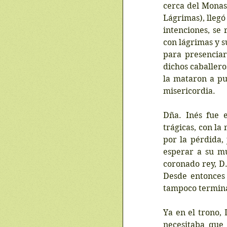
cerca del Monast
Lágrimas), llegó
intenciones, se 
con lágrimas y s
para presenciar
dichos caballero
la mataron a puñ
misericordia.
Dña. Inés fue e
trágicas, con la
por la pérdida,
esperar a su mu
coronado rey, D.
Desde entonces 
tampoco termina 
Ya en el trono, 
necesitaba que 