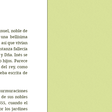
nuel, noble de 
una bellísima 
sí que vivían  
tanza fallecía 
y Dña. Inés se 
hijos. Parece 
del rey, como 
ba escrita de 
murmuraciones 
 de sus nobles 
55, cuando el 
 los jardines 