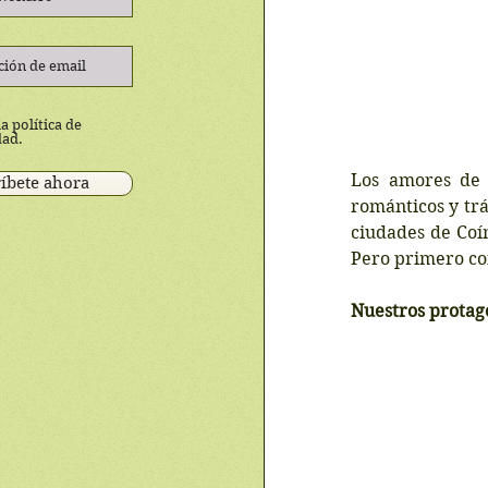
a política de
dad.
Los amores de 
íbete ahora
románticos y trág
ciudades de Coím
Pero primero co
Nuestros protag