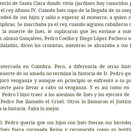
erio de Santa Clara donde vivía (jardines hoy conocidos p
 el rey Afonso IV. Cuando Inés supo de la llegada de su suegr
rodeó de sus hijos y salió a esperar al monarca, a quien 
úplicas. Se marchaba ya el rey, cuando algunos caballeros q
 la muerte de Inés, le suplicaron que les enviase a matar
s Alonso Gonçalves, Pedro Coelho y Diego López Pacheco se
aladas, dicen los cronistas, mientras se abrazaba a sus h
nterrada en Coímbra. Pero, a diferencia de otras hist
 muerte de su amada no termina la historia de D. Pedro qu
 juró venganza y aunque en principio se enfrentó a su pa
erte para llevar a cabo su venganza. Y es así como en 
 Pedro I hizo traer a los asesinos de Inés y los ejecutó de
Pedro fue llamado el Cruel. Otros lo llamaron el Justicie
la historia. Falta lo mejor.
D. Pedro quería que sus hijos con Inés fueran sus hereder
Inés fuera coronada Reina y reconocida como su legíti