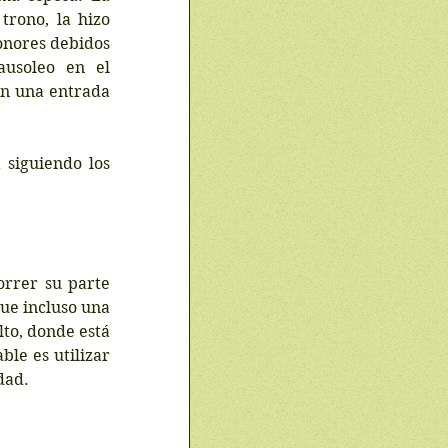
rono, la hizo 
onores debidos 
usoleo en el 
n una entrada 
siguiendo los 
rrer su parte 
ue incluso una 
to, donde está 
le es utilizar 
dad.