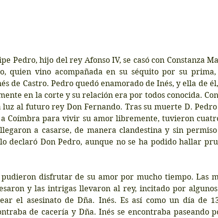
ipe Pedro, hijo del rey Afonso IV, se casó con Constanza Ma
no, quien vino acompañada en su séquito por su prima, 
s de Castro. Pedro quedó enamorado de Inés, y ella de él, a
ente en la corte y su relación era por todos conocida. Cons
a luz al futuro rey Don Fernando. Tras su muerte D. Pedro 
a Coímbra para vivir su amor libremente, tuvieron cuatro 
 llegaron a casarse, de manera clandestina y sin permiso 
lo declaró Don Pedro, aunque no se ha podido hallar prue
 pudieron disfrutar de su amor por mucho tiempo. Las 
esaron y las intrigas llevaron al rey, incitado por algunos
near el asesinato de Dña. Inés. Es así como un día de 13
ontraba de cacería y Dña. Inés se encontraba paseando por