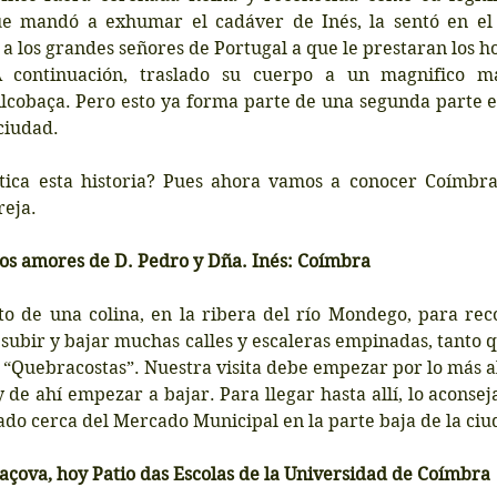
e mandó a exhumar el cadáver de Inés, la sentó en el t
 a los grandes señores de Portugal a que le prestaran los h
 continuación, traslado su cuerpo a un magnifico ma
lcobaça. Pero esto ya forma parte de una segunda parte e
ciudad.
ica esta historia? Pues ahora vamos a conocer Coímbra 
reja.
los amores de D. Pedro y Dña. Inés: Coímbra
to de una colina, en la ribera del río Mondego, para reco
subir y bajar muchas calles y escaleras empinadas, tanto q
a “Quebracostas”. Nuestra visita debe empezar por lo más al
 de ahí empezar a bajar. Para llegar hasta allí, lo aconsejab
ado cerca del Mercado Municipal en la parte baja de la ciu
açova, hoy Patio das Escolas de la Universidad de Coímbra