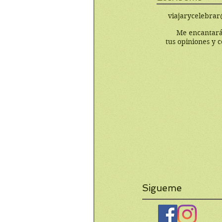
viajarycelebra
Me encantará
tus opiniones y 
Sigueme