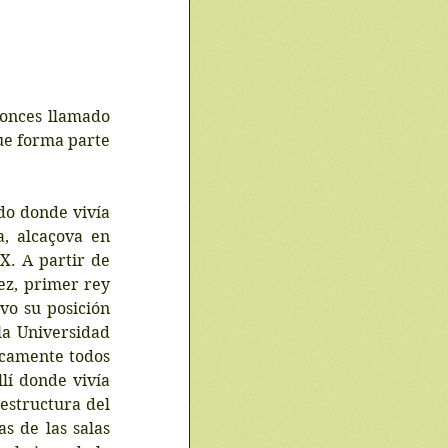
onces llamado 
ue forma parte 
do donde vivía 
, alcaçova en 
X. A partir de 
z, primer rey 
o su posición 
la Universidad 
icamente todos 
lí donde vivía 
structura del 
 de las salas 