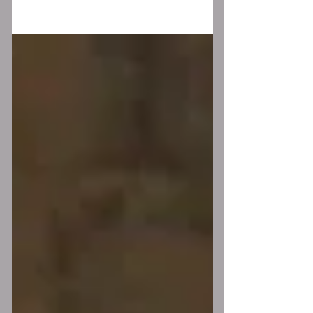
Simón Bolívar El Libertador, se casó
en Madrid el 26 de mayo de 1802 con
María Teresa Rodríguez del Toro. El
matrimonio duró sólo cinco...