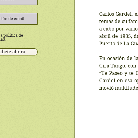
Carlos Gardel, 
temas de su famo
a cabo por vario
a política de
abril de 1935, d
dad.
Puerto de La Gu
íbete ahora
En ocasión de l
Gira Tango, con 
“Te Paseo y te C
Gardel en esa op
movió multitudes