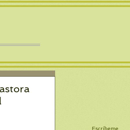
astora
l
Escríbeme