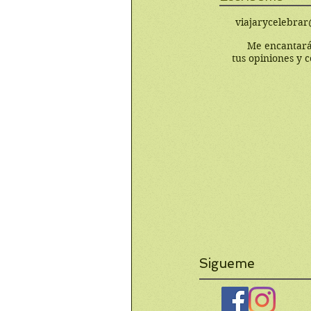
viajarycelebra
Me encantará
tus opiniones y 
Sigueme