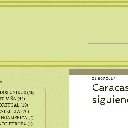
24 nov 2017
s
Caracas
DOS UNIDOS
(46)
46 entradas
siguien
ESPAÑA
(44)
44 entradas
ORTUGAL
(10)
10 entradas
ENEZUELA
(26)
26 entradas
INOAMERICA
(7)
7 entradas
 DE EUROPA
(1)
1 entrada