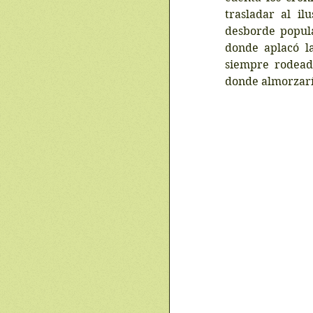
trasladar al ilu
desborde popula
donde aplacó la
siempre rodead
donde almorzaría