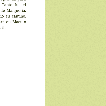
 Tanto fue el 
de Maiquetía, 
ió su camino, 
r” en Macuto 
il. 