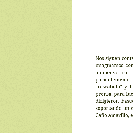
Nos siguen conta
imaginamos como
almuerzo no h
pacientemente 
“rescatado” y l
prensa, para lue
dirigieron hast
soportando un ca
Caño Amarillo, 