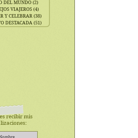
O DEL MUNDO
(2)
2 entradas
EJOS VIAJEROS
(4)
4 entradas
R Y CELEBRAR
(38)
38 entradas
TO DESTACADA
(51)
51 entradas
es recibir mis
lizaciones: