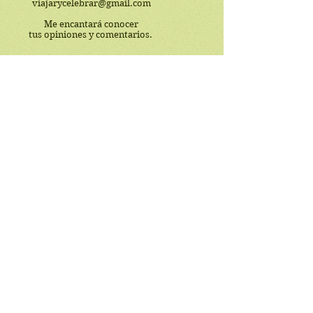
viajarycelebrar@gmail.com
Me encantará conocer
tus opiniones y comentarios.
© 2017 by Viajarycelebrar. Proudly created
with
Wix.com