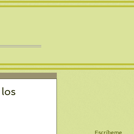
 los
Escríbeme