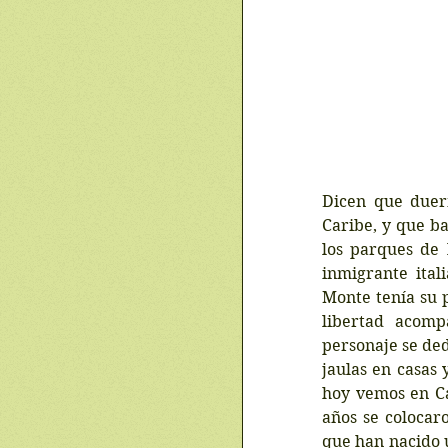
Dicen que duer
Caribe, y que b
los parques de 
inmigrante ital
Monte tenía su 
libertad acomp
personaje se ded
jaulas en casas
hoy vemos en Ca
años se colocaro
que han nacido u