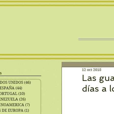
12 oct 2018
s
Las gua
DOS UNIDOS
(46)
46 entradas
días a 
ESPAÑA
(44)
44 entradas
ORTUGAL
(10)
10 entradas
ENEZUELA
(26)
26 entradas
INOAMERICA
(7)
7 entradas
 DE EUROPA
(1)
1 entrada