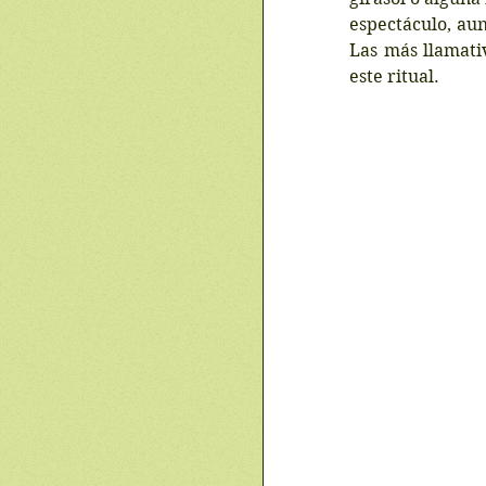
espectáculo, aun
Las más llamati
este ritual.