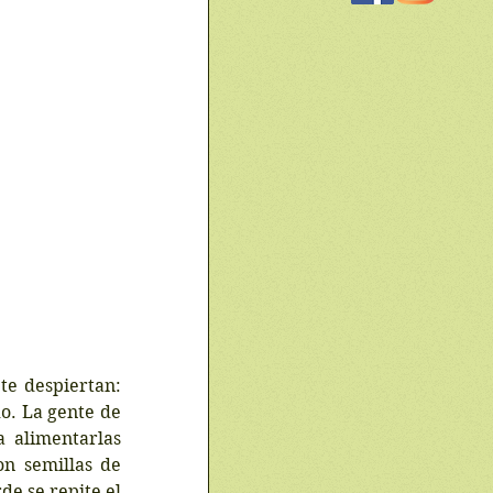
e despiertan: 
o. La gente de 
 alimentarlas 
n semillas de 
de se repite el 