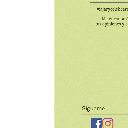
viajarycelebra
Me encantará
tus opiniones y 
Sigueme