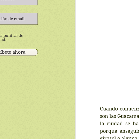
a política de
dad.
íbete ahora
Cuando comienza
son las Guacamay
la ciudad se ha
porque enseguid
girasol o alguna 