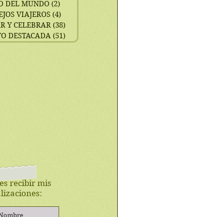
O DEL MUNDO
(2)
2 entradas
EJOS VIAJEROS
(4)
4 entradas
R Y CELEBRAR
(38)
38 entradas
TO DESTACADA
(51)
51 entradas
es recibir mis
lizaciones: