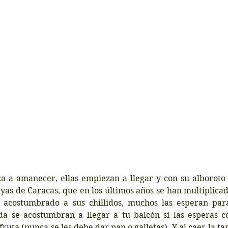
 a amanecer, ellas empiezan a llegar y con su alboroto t
as de Caracas, que en los últimos años se han multiplicad
 acostumbrado a sus chillidos, muchos las esperan para
a se acostumbran a llegar a tu balcón si las esperas co
fruta (nunca se les debe dar pan o galletas). Y al caer la tar