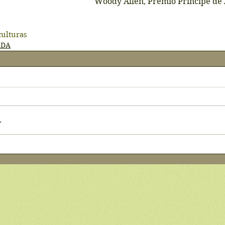
Woody Allen, Premio Príncipe de A
culturas
ADA
.