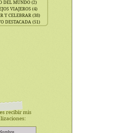
O DEL MUNDO
(2)
2 entradas
EJOS VIAJEROS
(4)
4 entradas
R Y CELEBRAR
(38)
38 entradas
TO DESTACADA
(51)
51 entradas
es recibir mis
lizaciones: