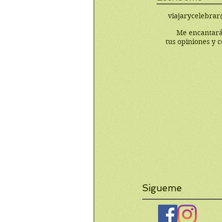
viajarycelebra
Me encantará
tus opiniones y 
Sigueme