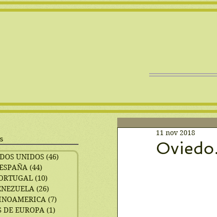
11 nov 2018
s
Oviedo.
DOS UNIDOS
(46)
46 entradas
ESPAÑA
(44)
44 entradas
ORTUGAL
(10)
10 entradas
ENEZUELA
(26)
26 entradas
INOAMERICA
(7)
7 entradas
 DE EUROPA
(1)
1 entrada