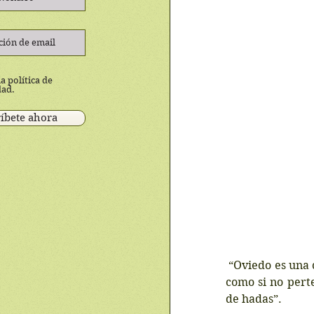
a política de
dad.
íbete ahora
 “Oviedo es una ciudad deliciosa, exótica, limpia, agradable, tranquila y peatonalizada, es 
como si no pert
de hadas”. 