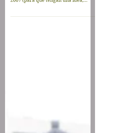
Orlando
Orlando “the city beautiful” recibió
72 millones de visitantes en el año
2007 (para que tengan una idea,
España como país recibió 82...