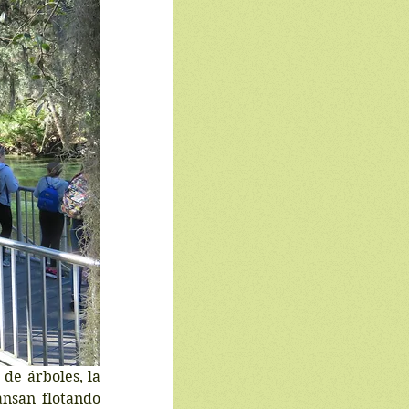
e árboles, la 
nsan flotando 