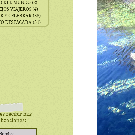
O DEL MUNDO
(2)
2 entradas
EJOS VIAJEROS
(4)
4 entradas
R Y CELEBRAR
(38)
38 entradas
TO DESTACADA
(51)
51 entradas
es recibir mis
lizaciones: