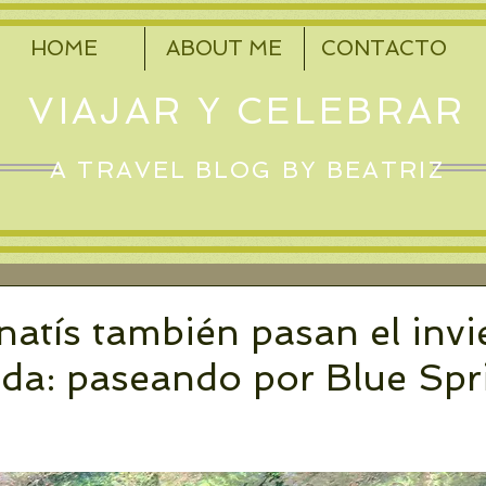
HOME
ABOUT ME
CONTACTO
VIAJAR Y CELEBRAR
A TRAVEL BLOG BY BEATRIZ
atís también pasan el invi
ida: paseando por Blue Spr