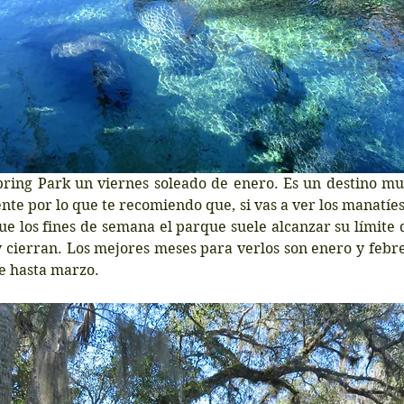
pring Park un viernes soleado de enero. Es un destino mu
nte por lo que te recomiendo que, si vas a ver los manatíes,
e los fines de semana el parque suele alcanzar su límite 
cierran. Los mejores meses para verlos son enero y febrer
e hasta marzo.