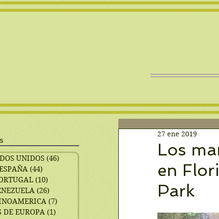
27 ene 2019
s
Los man
DOS UNIDOS
(46)
46 entradas
en Flor
ESPAÑA
(44)
44 entradas
ORTUGAL
(10)
10 entradas
Park
ENEZUELA
(26)
26 entradas
INOAMERICA
(7)
7 entradas
 DE EUROPA
(1)
1 entrada