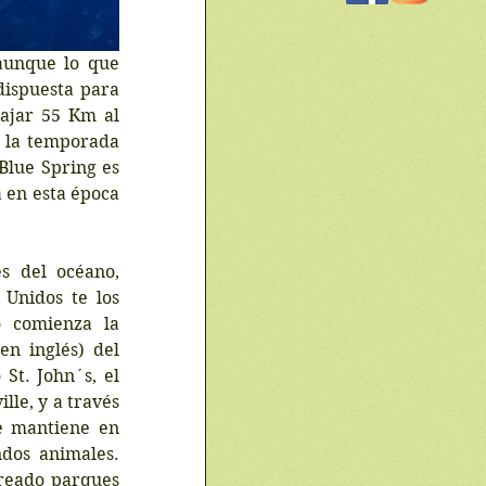
aunque lo que 
ispuesta para 
ajar 55 Km al 
 la temporada 
Blue Spring es 
 en esta época 
 del océano, 
Unidos te los 
 comienza la 
n inglés) del 
St. John´s, el 
le, y a través 
e mantiene en 
dos animales. 
reado parques 