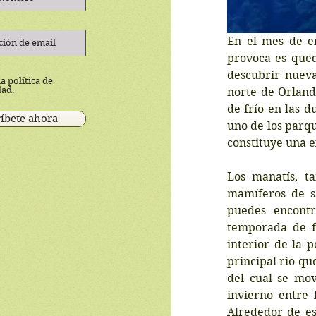
En el mes de en
provoca es qued
descubrir nueva
a política de
dad.
norte de Orland
de frío en las d
íbete ahora
uno de los parqu
constituye una 
Los manatís, t
mamíferos de sa
puedes encontr
temporada de fr
interior de la p
principal río que
del cual se mov
invierno entre 
Alrededor de es