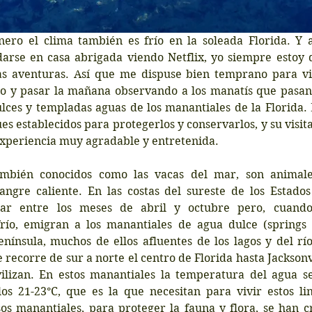
ero el clima también es frío en la soleada Florida. Y 
arse en casa abrigada viendo Netflix, yo siempre estoy d
s aventuras. Así que me dispuse bien temprano para vi
o y pasar la mañana observando a los manatís que pasan
ulces y templadas aguas de los manantiales de la Florida. 
es establecidos para protegerlos y conservarlos, y su visita
experiencia muy agradable y entretenida.
ambién conocidos como las vacas del mar, son animales
ngre caliente. En las costas del sureste de los Estados 
ar entre los meses de abril y octubre pero, cuando
ío, emigran a los manantiales de agua dulce (springs e
enínsula, muchos de ellos afluentes de los lagos y del río 
 recorre de sur a norte el centro de Florida hasta Jacksonvil
ilizan. En estos manantiales la temperatura del agua s
los 21-23°C, que es la que necesitan para vivir estos lin
os manantiales, para proteger la fauna y flora, se han c