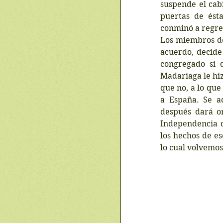
suspende el cabi
puertas de ésta
conminó a regres
Los miembros de
acuerdo, decide
congregado si 
Madariaga le hiz
que no, a lo qu
a España. Se a
después dará or
Independencia d
los hechos de e
lo cual volvemos