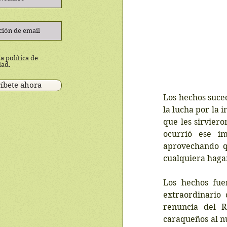
a política de
dad.
íbete ahora
Los hechos suced
la ​lucha por la
que les sirvier
ocurrió ese im
aprovechando qu
cualquiera haga
Los hechos fue
extraordinario
renuncia del R
caraqueños al n