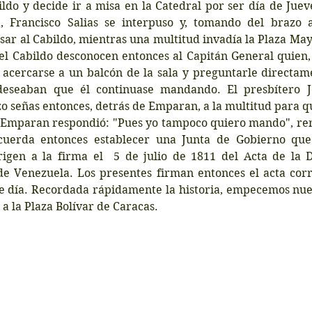
ldo y decide ir a misa en la Catedral por ser día de Jueve
, Francisco Salias se interpuso y, tomando del brazo 
ar al Cabildo, mientras una multitud invadía la Plaza May
l Cabildo desconocen entonces al Capitán General quien, a
 acercarse a un balcón de la sala y preguntarle directame
deseaban que él continuase mandando. El presbítero Jo
o señas entonces, detrás de Emparan, a la multitud para q
e Emparan respondió: "Pues yo tampoco quiero mando", renu
cuerda entonces establecer una Junta de Gobierno que 
igen a la firma el  5 de julio de 1811 del Acta de la D
e Venezuela. Los presentes firman entonces el acta corr
se día. Recordada rápidamente la historia, empecemos nues
 a la Plaza Bolívar de Caracas.