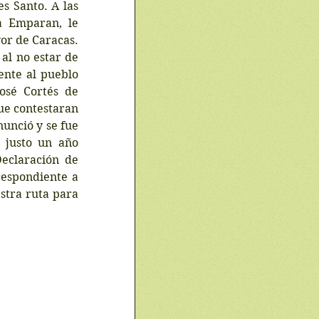
s Santo. A las 
a Emparan, le 
or de Caracas. 
l no estar de 
nte al pueblo 
sé Cortés de 
ue contestaran 
nció y se fue 
justo un año 
eclaración de 
espondiente a 
tra ruta para 