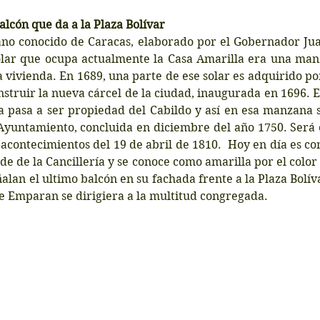
alcón que da a la Plaza Bolívar
ano conocido de Caracas, elaborado por el Gobernador Jua
solar que ocupa actualmente la Casa Amarilla era una manz
vivienda. En 1689, una parte de ese solar es adquirido por
struir la nueva cárcel de la ciudad, inaugurada en 1696. En
a pasa a ser propiedad del Cabildo y así en esa manzana s
yuntamiento, concluida en diciembre del año 1750.​ Será es
 acontecimientos del 19 de abril de 1810.  Hoy en día es co
de de la Cancillería y se conoce como amarilla por el color 
ñalan el ultimo balcón en su fachada frente a la Plaza Bolív
e Emparan se dirigiera a la multitud congregada.