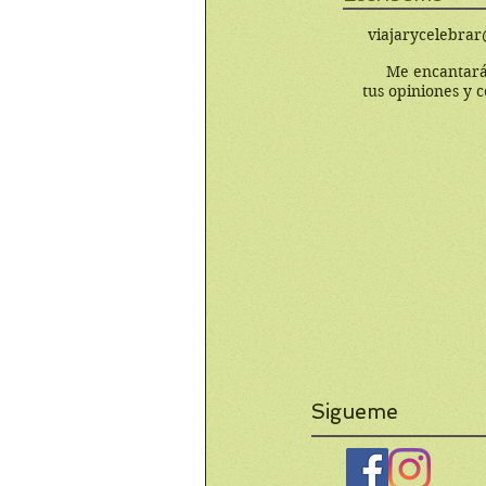
viajarycelebra
Me encantará
tus opiniones y 
Sigueme