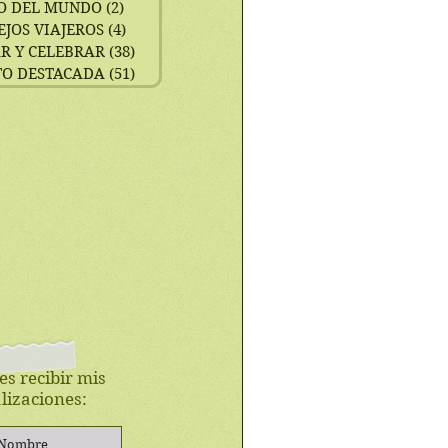
O DEL MUNDO
(2)
2 entradas
EJOS VIAJEROS
(4)
4 entradas
R Y CELEBRAR
(38)
38 entradas
TO DESTACADA
(51)
51 entradas
es recibir mis
lizaciones: