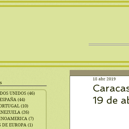
18 abr 2019
s
Caracas
DOS UNIDOS
(46)
46 entradas
19 de a
ESPAÑA
(44)
44 entradas
ORTUGAL
(10)
10 entradas
ENEZUELA
(26)
26 entradas
INOAMERICA
(7)
7 entradas
 DE EUROPA
(1)
1 entrada