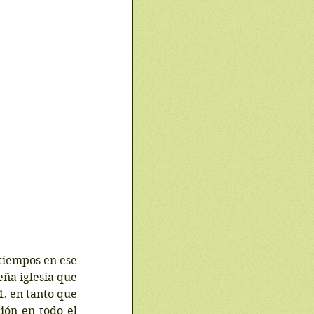
tiempos en ese 
ña iglesia que 
, en tanto que 
ón en todo el 