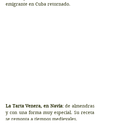
emigrante en Cuba retornado.
La Tarta Venera, en Navia
: de almendras 
y con una forma muy especial. Su receta 
se remonta a tiempos medievales.
En toda Asturias
: Casadielles, pasteles de 
hojaldre rellenos de nuez y azúcar. Fritos 