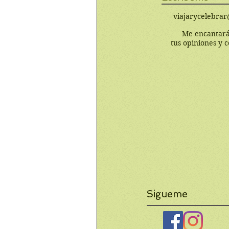
viajarycelebra
Me encantará
tus opiniones y 
Sigueme