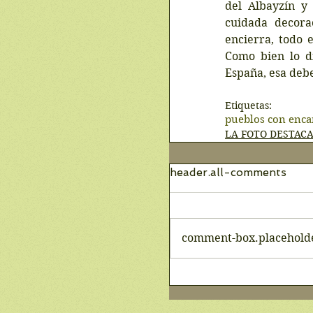
del Albayzín y 
cuidada decorac
encierra, todo 
Como bien lo di
España, esa deb
Etiquetas:
pueblos con enca
LA FOTO DESTAC
header.all-comments
comment-box.placehold