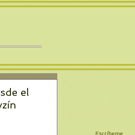
sde el
yzín
Escríbeme