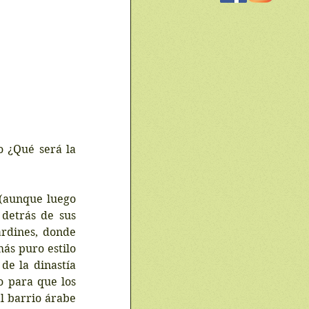
o ¿Qué será la 
(aunque luego 
detrás de sus 
rdines, donde 
s puro estilo 
e la dinastía 
 para que los 
l barrio árabe 