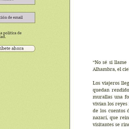
a política de
dad.
íbete ahora
“No sé si llame 
Alhambra, el cie
Los viajeros ll
quedan rendidos
murallas una fo
vivían los reyes
de los cuentos 
nazarí, que rei
visitantes se rin