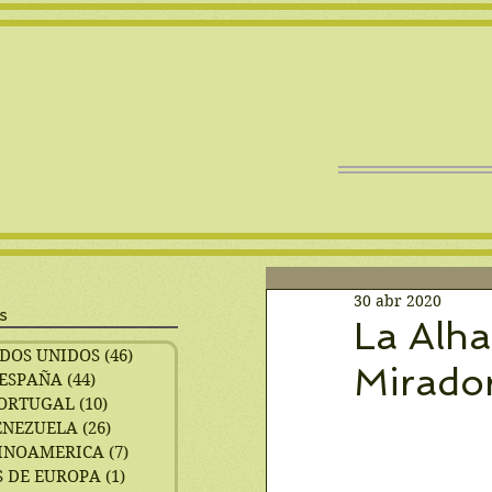
30 abr 2020
s
La Alha
DOS UNIDOS
(46)
46 entradas
Mirador
ESPAÑA
(44)
44 entradas
ORTUGAL
(10)
10 entradas
ENEZUELA
(26)
26 entradas
INOAMERICA
(7)
7 entradas
 DE EUROPA
(1)
1 entrada