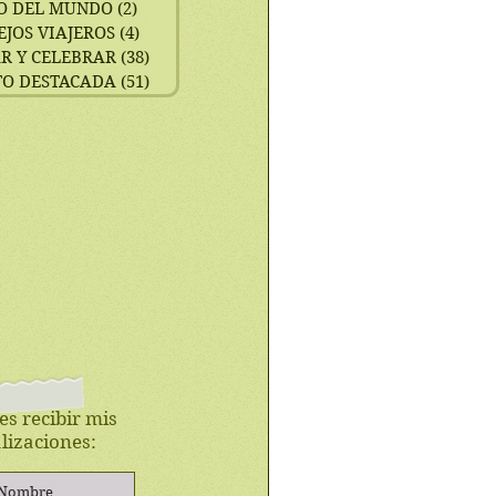
O DEL MUNDO
(2)
2 entradas
EJOS VIAJEROS
(4)
4 entradas
R Y CELEBRAR
(38)
38 entradas
TO DESTACADA
(51)
51 entradas
es recibir mis
lizaciones: