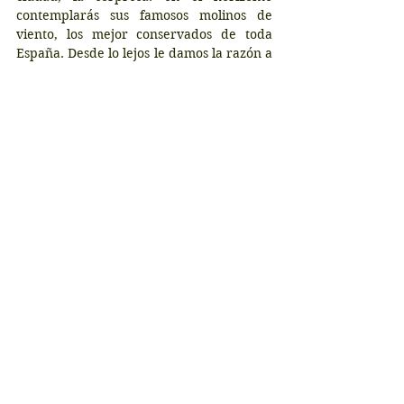
contemplarás sus famosos molinos de 
viento, los mejor conservados de toda 
España. Desde lo lejos le damos la razón a 
Don quijote, parecen unos gigantes 
contra los que deberemos luchar. 
Cruzando el pueblo llegamos hasta ellos, 
en lo alto del cerro Calderico, cada uno 
con un nombre relacionado con El 
Quijote. Destacan “Sancho”, con la 
maquinaria original del siglo XVI y 
“Bolero” que se puede visitar por dentro. 
Llegar al atardecer es el plan perfecto 
para ver caer la tarde sobre las llanuras 
manchegas.