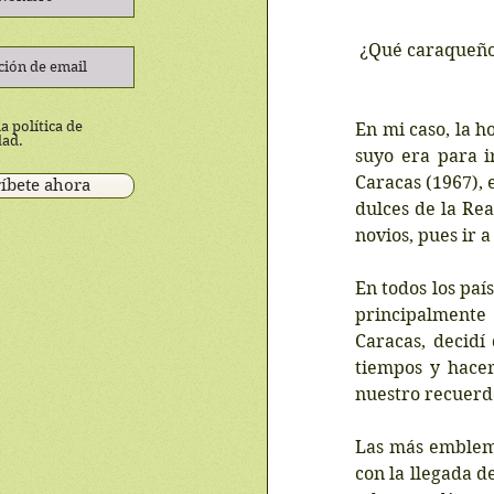
 ¿Qué caraqueño
a política de
En mi caso, la ho
dad.
suyo era para i
Caracas (1967), 
íbete ahora
dulces de la Rea
novios, pues ir a
En todos los paí
principalmente
Caracas, decidí
tiempos y hacer
nuestro recuerdo
Las más emblemá
con la llegada de