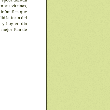
u época dorada 
 sus vitrinas, 
infantiles que 
ó la torta del 
 y hoy en día 
 mejor Pan de 