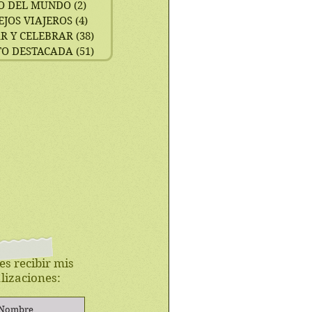
O DEL MUNDO
(2)
2 entradas
EJOS VIAJEROS
(4)
4 entradas
R Y CELEBRAR
(38)
38 entradas
TO DESTACADA
(51)
51 entradas
es recibir mis
lizaciones: