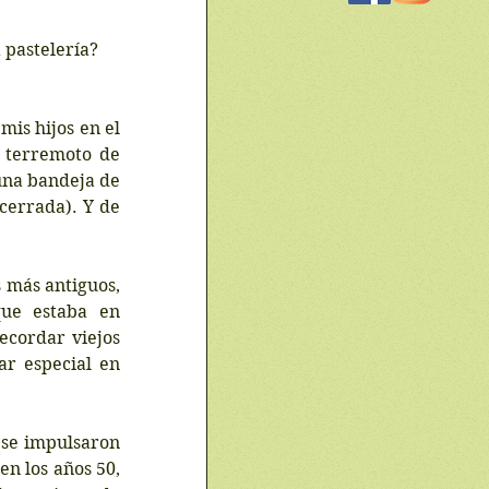
 pastelería?
mis hijos en el 
 terremoto de 
una bandeja de 
errada). Y de 
 más antiguos, 
que estaba en 
cordar viejos 
r especial en 
se impulsaron 
n los años 50, 