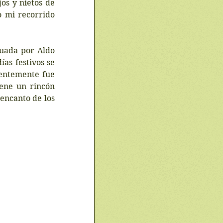
os y nietos de 
o mi recorrido 
uada por Aldo 
as festivos se 
entemente fue 
ne un rincón 
encanto de los 