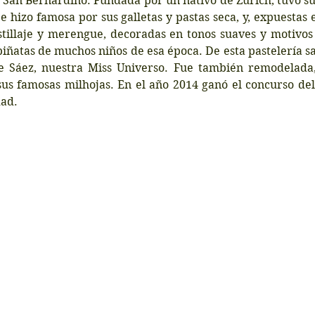
. San Bernardino. Fundada por un nativo de Zurich, tuvo s
e hizo famosa por sus galletas y pastas seca, y, expuestas en
stillaje y merengue, decoradas en tonos suaves y motivos 
piñatas de muchos niños de esa época. De esta pastelería sali
e Sáez, nuestra Miss Universo. Fue también remodelada,
sus famosas milhojas. En el año 2014 ganó el concurso del
dad.