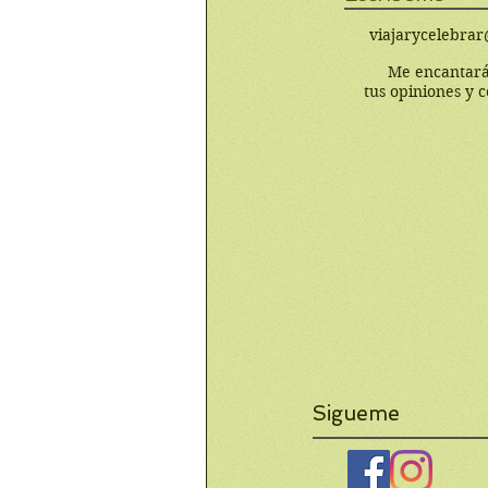
viajarycelebra
Me encantará
tus opiniones y 
Sigueme