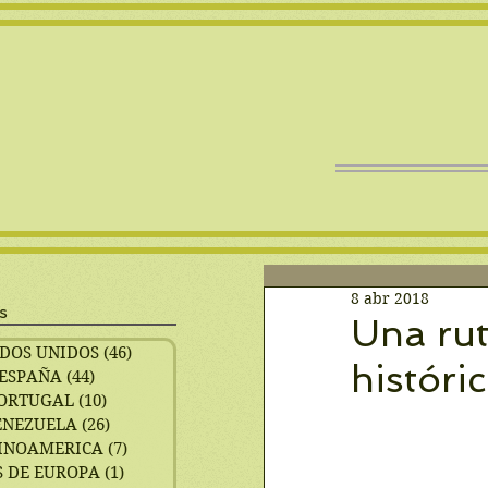
8 abr 2018
s
Una rut
DOS UNIDOS
(46)
46 entradas
históri
ESPAÑA
(44)
44 entradas
ORTUGAL
(10)
10 entradas
ENEZUELA
(26)
26 entradas
INOAMERICA
(7)
7 entradas
 DE EUROPA
(1)
1 entrada