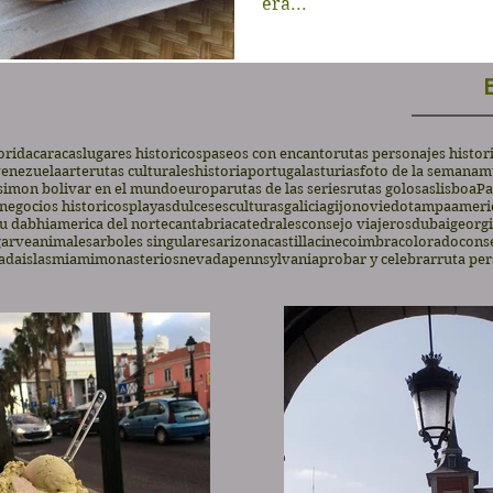
era...
orida
caracas
lugares historicos
paseos con encanto
rutas personajes histor
enezuela
arte
rutas culturales
historia
portugal
asturias
foto de la semana
m
simon bolivar en el mundo
europa
rutas de las series
rutas golosas
lisboa
Pa
negocios historicos
playas
dulces
esculturas
galicia
gijon
oviedo
tampa
americ
u dabhi
america del norte
cantabria
catedrales
consejo viajeros
dubai
georg
garve
animales
arboles singulares
arizona
castilla
cine
coimbra
colorado
conse
ada
islas
miami
monasterios
nevada
pennsylvania
probar y celebrar
ruta per