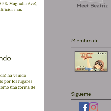
9 S. Magnolia Ave),
Meet Beatriz
dificios más
Miembro de
ndo
ida) ha venido
o por los lugares
 como una forma de
Sigueme