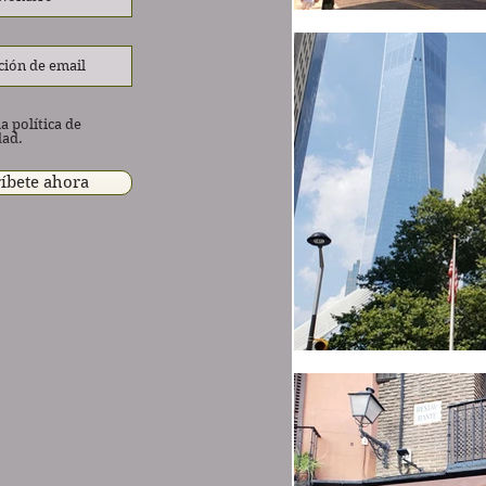
a política de
dad.
íbete ahora