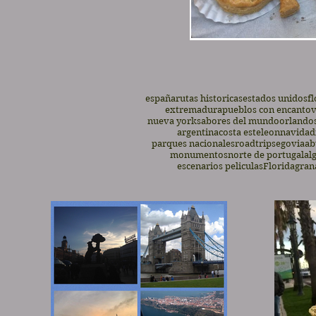
españa
rutas historicas
estados unidos
fl
extremadura
pueblos con encanto
v
nueva york
sabores del mundo
orlando
argentina
costa este
leon
navidad
parques nacionales
roadtrip
segovia
ab
monumentos
norte de portugal
al
escenarios peliculas
Florida
gran