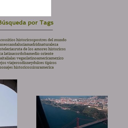
Búsqueda por Tags
icos
sitios historicos
postres del mundo
useos
andalucia
madrid
naturaleza
stelerias
ruta de los amores historicos
a latina
cordoba
medio oriente
ia
italia
las vegas
latinoamerica
mexico
jos viajeros
disney
dulces tipicos
sonajes historicos
si
suramerica