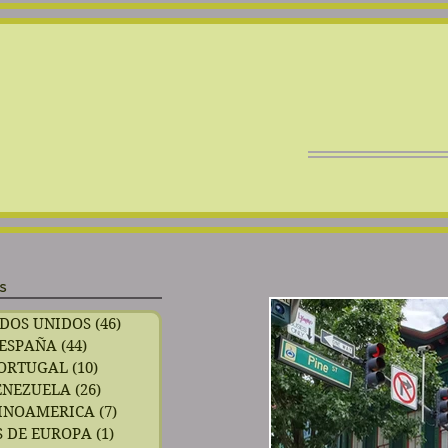
s
DOS UNIDOS
(46)
46 entradas
ESPAÑA
(44)
44 entradas
ORTUGAL
(10)
10 entradas
ENEZUELA
(26)
26 entradas
INOAMERICA
(7)
7 entradas
 DE EUROPA
(1)
1 entrada