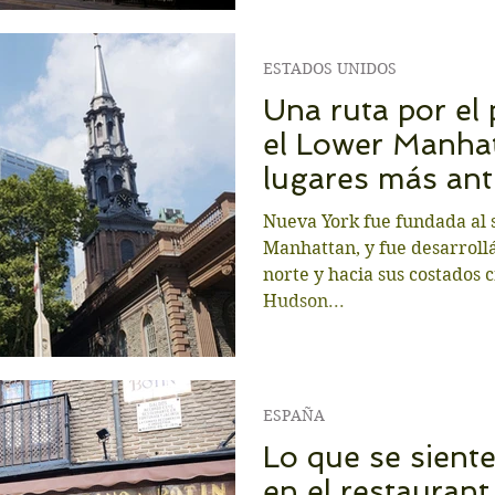
ESTADOS UNIDOS
Una ruta por el
el Lower Manhat
lugares más ant
Nueva York que
Nueva York fue fundada al s
Manhattan, y fue desarroll
norte y hacia sus costados 
Hudson...
ESPAÑA
Lo que se sient
en el restauran