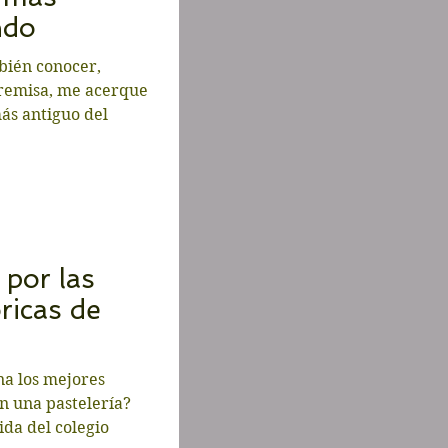
ndo
bién conocer,
premisa, me acerque
ás antiguo del
 por las
óricas de
a los mejores
n una pastelería?
lida del colegio