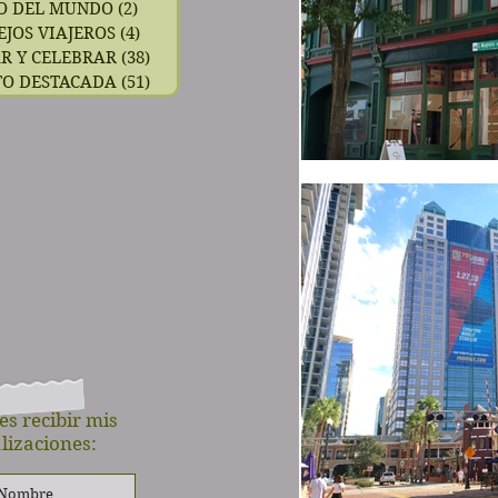
O DEL MUNDO
(2)
2 entradas
EJOS VIAJEROS
(4)
4 entradas
R Y CELEBRAR
(38)
38 entradas
TO DESTACADA
(51)
51 entradas
es recibir mis
lizaciones: