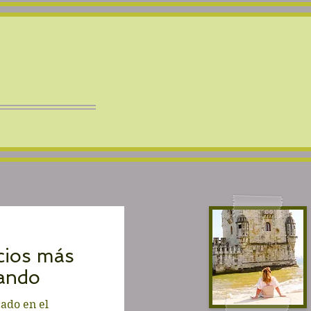
icios más
lando
ado en el