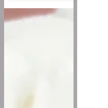
llamado Dulcería Criolla (2004), los...