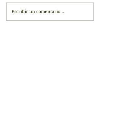
Escribir un comentario...
Escríbeme
viajarycelebrar@gmail.com
Me encantará conocer
tus opiniones y comentarios.