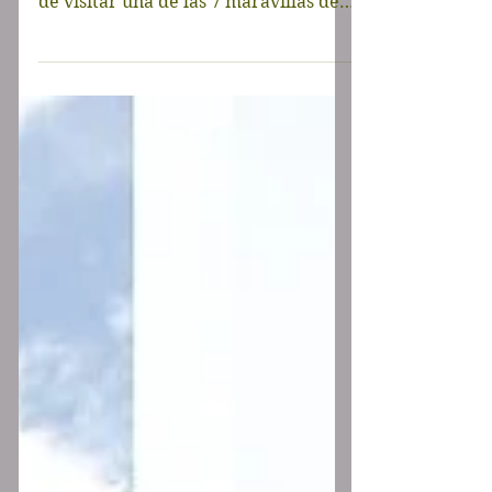
Itzá. Por supuesto, nadie puede dejar
de visitar una de las 7 maravillas del
mundo moderno. Es un lugar...